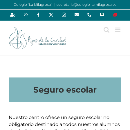
Saltar
Colegio "La Milagrosa"
|
secretaria@colegio-lamilagrosa.es
al
Personalizado
WhatsApp
Facebook
X
Instagram
Email
Phone
Oraciones
Educ@am
contenido
Seguro escolar
Nuestro centro ofrece un seguro escolar no
obligatorio destinado a todos nuestros alumnos